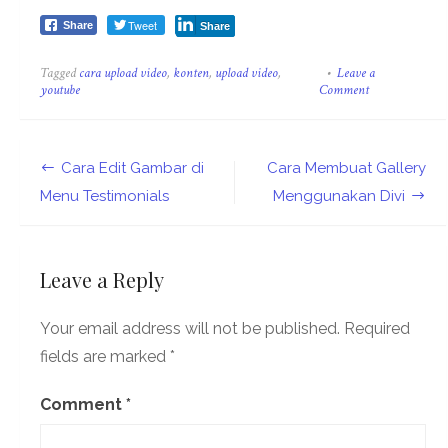
Tweet
Share
Share
Tagged
cara upload video
,
konten
,
upload video
,
Leave a
on
youtube
Comment
Tutorial
Cara
Upload
Video
Post
Cara Edit Gambar di
Cara Membuat Gallery
ke
YouTube
navigation
Menu Testimonials
Menggunakan Divi
Leave a Reply
Your email address will not be published.
Required
fields are marked
*
Comment
*