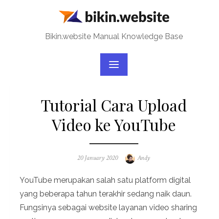
Skip
to
content
Bikin.website Manual Knowledge Base
Tutorial Cara Upload
Video ke YouTube
Posted
Author
20 January 2020
Andy
on
YouTube merupakan salah satu platform digital
yang beberapa tahun terakhir sedang naik daun.
Fungsinya sebagai website layanan video sharing