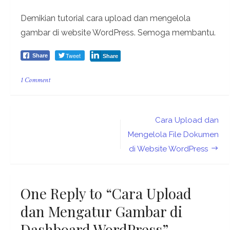
Demikian tutorial cara upload dan mengelola
gambar di website WordPress. Semoga membantu.
Tweet
Share
Share
on
1 Comment
Cara
Upload
dan
Mengatur
Post
Cara Upload dan
Gambar
di
navigation
Mengelola File Dokumen
Dashboard
di Website WordPress
WordPress
One Reply to “Cara Upload
dan Mengatur Gambar di
Dashboard WordPress”