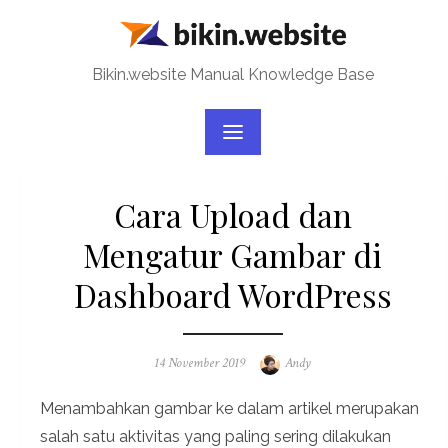
Skip
to
content
Bikin.website Manual Knowledge Base
Cara Upload dan
Mengatur Gambar di
Dashboard WordPress
Posted
Author
14 November 2019
Andy
on
Menambahkan gambar ke dalam artikel merupakan
salah satu aktivitas yang paling sering dilakukan