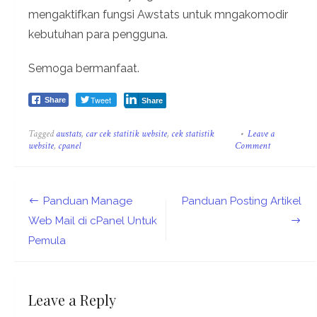
mengaktifkan fungsi Awstats untuk mngakomodir
kebutuhan para pengguna.
Semoga bermanfaat.
Tweet
Share
Share
Tagged
awstats
,
car cek statitik website
,
cek statistik
Leave a
on
website
,
cpanel
Comment
Cara
Cek
Statistik
Website
Post
Panduan Manage
Panduan Posting Artikel
Menggunak
Awstats
navigation
Web Mail di cPanel Untuk
Pemula
Leave a Reply