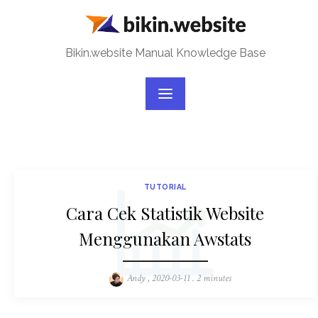
Skip
to
content
Bikin.website Manual Knowledge Base
TUTORIAL
Cara Cek Statistik Website
Menggunakan Awstats
Author
Andy
, 2020-03-11
. 2 minutes