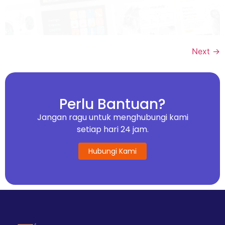
Next
→
Perlu Bantuan?
Jangan ragu untuk menghubungi kami
setiap hari 24 jam.
Hubungi Kami