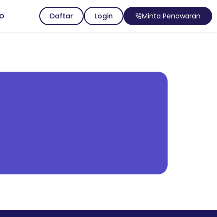
io
Daftar
Login
Minta Penawaran