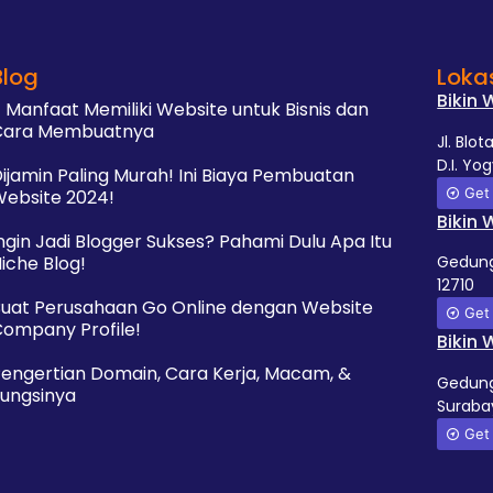
Blog
Loka
Bikin
 Manfaat Memiliki Website untuk Bisnis dan
Cara Membuatnya
Jl. Blo
D.I. Yo
ijamin Paling Murah! Ini Biaya Pembuatan
Get 
ebsite 2024!
Bikin 
ngin Jadi Blogger Sukses? Pahami Dulu Apa Itu
Gedung 
iche Blog!
12710
uat Perusahaan Go Online dengan Website
Get 
ompany Profile!
Bikin
engertian Domain, Cara Kerja, Macam, &
Gedung 
ungsinya
Suraba
Get 