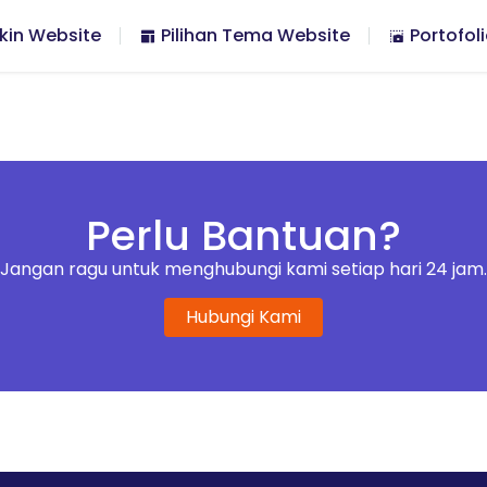
kin Website
Pilihan Tema Website
Portofol
Perlu Bantuan?
Jangan ragu untuk menghubungi kami setiap hari 24 jam.
Hubungi Kami