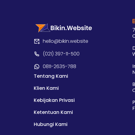
7
hello@bikin.website
D
(021) 397-11-500
W
I
0811-2635-788
N
Tentang Kami
B
Klien Kami
C
Kebijakan Privasi
P
F
Ketentuan Kami
Hubungi Kami