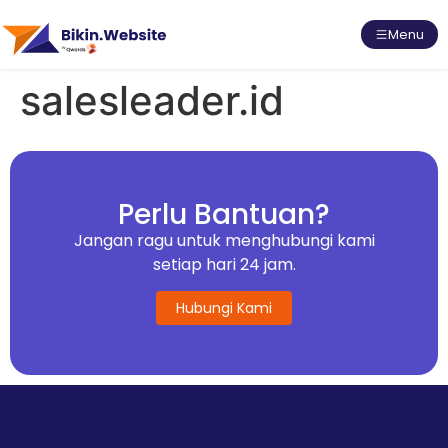
Menu
salesleader.id
Perlu Bantuan?
Jangan ragu untuk menghubungi kami
setiap hari 24 jam.
Hubungi Kami