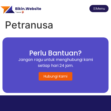
Menu
Petranusa
Perlu Bantuan?
Jangan ragu untuk menghubungi kami
setiap hari 24 jam.
Hubungi Kami