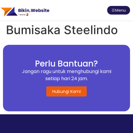
Menu
Bumisaka Steelindo
Perlu Bantuan?
Jangan ragu untuk menghubungi kami
setiap hari 24 jam.
Hubungi Kami