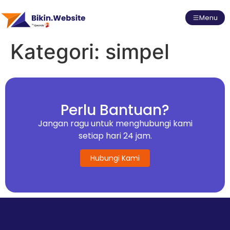
Menu
Kategori:
simpel
Perlu Bantuan?
Jangan ragu untuk menghubungi kami
setiap hari 24 jam.
Hubungi Kami