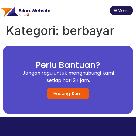
Menu
Kategori:
berbayar
Perlu Bantuan?
Jangan ragu untuk menghubungi kami
setiap hari 24 jam.
Hubungi Kami