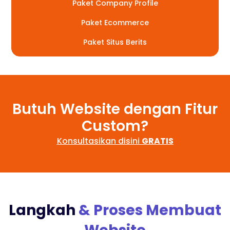
Paket Company Profile
Paket Ecommerce
Paket Situs Berits
Butuh Website dengan Fitur
Custom?
Konsultasikan disini
GRATIS
Langkah
& Proses Membuat